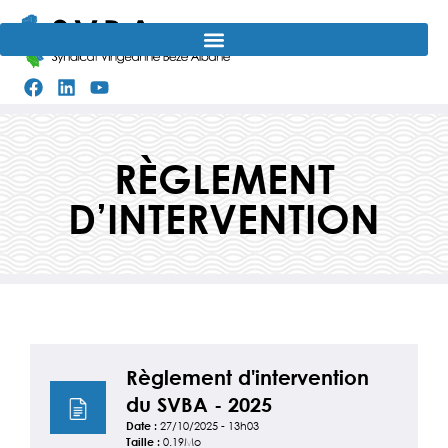
Aller
au
contenu
RÈGLEMENT
D’INTERVENTION
Règlement d'intervention
du SVBA - 2025
Date :
27/10/2025 - 13h03
Taille :
0.19Mo