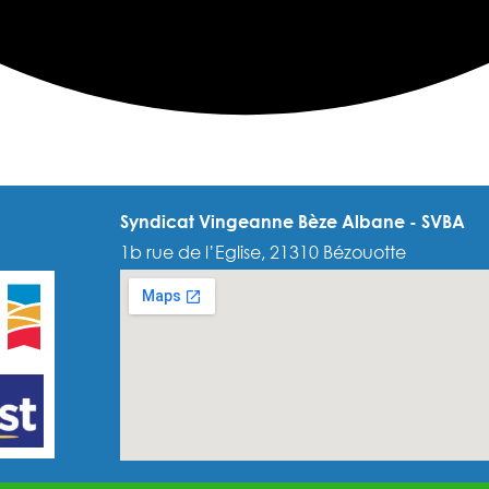
Syndicat Vingeanne Bèze Albane - SVBA
1b rue de l’Eglise, 21310 Bézouotte