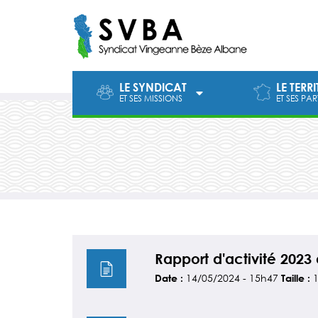
Aller
au
contenu
LE SYNDICAT
LE TERR
ET SES MISSIONS
ET SES PA
Rapport d'activité 2023
14/05/2024 - 15h47
Date :
Taille :