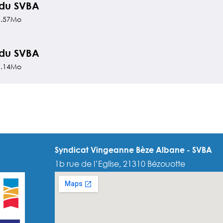
 du SVBA
1.57Mo
 du SVBA
1.14Mo
Syndicat Vingeanne Bèze Albane - SVBA
1b rue de l’Eglise, 21310 Bézouotte