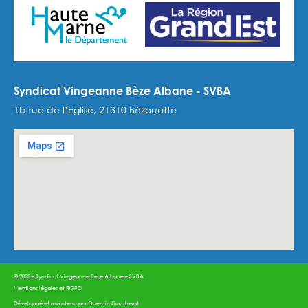
Syndicat Vingeanne Bèze Albane - SVBA
1b rue de l’Eglise, 21310 Bézouotte
© 2023 – Syndicat Vingeanne Bèze Albane – SVBA
Mentions légales et RGPD
Développé et maintenu par
Quentin Gautherot