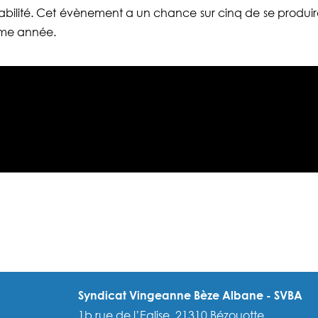
robabilité. Cet évènement a un chance sur cinq de se pr
ême année.
Syndicat Vingeanne Bèze Albane - SVBA
1b rue de l’Eglise, 21310 Bézouotte