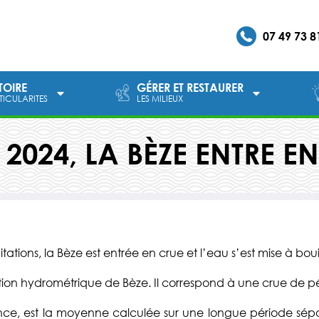
07 49 73 8
ITOIRE
GÉRER ET RESTAURER
RTICULARITES
LES MILIEUX
 2024, LA BÈZE ENTRE E
tations, la Bèze est entrée en crue et l’eau s’est mise à boui
 station hydrométrique de Bèze. Il correspond à une crue de p
rence, est la moyenne calculée sur une longue période 