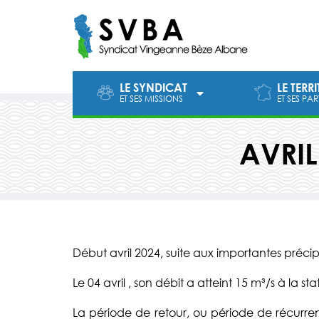
Aller
au
contenu
LE SYNDICAT
LE TERR
ET SES MISSIONS
ET SES PA
AVRIL
Début avril 2024, suite aux importantes précipi
Le 04 avril , son débit a atteint 15 m³/s à la
La période de retour, ou période de récur